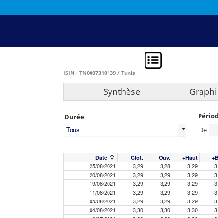
ISIN - TN0007310139 / Tunis
Synthèse
Graphi
Pério
Durée
Tous
De
Date
Clôt.
Ouv.
+Haut
+B
25/08/2021
3,29
3,28
3,29
3
20/08/2021
3,29
3,29
3,29
3
19/08/2021
3,29
3,29
3,29
3
11/08/2021
3,29
3,29
3,29
3
05/08/2021
3,29
3,29
3,29
3
04/08/2021
3,30
3,30
3,30
3