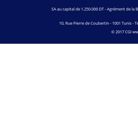
SA au capital de 1.250.000 DT - Agrément de l
10, Rue Pierre de Coubertin - 1001 Tunis - Té
© 2017 CGI www