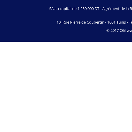
SA au capital de 1.250.000 DT - Agrément de l
10, Rue Pierre de Coubertin - 1001 Tunis - Té
© 2017 CGI www