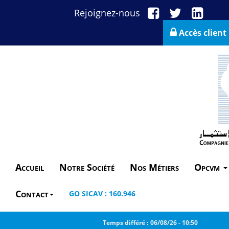
Rejoignez-nous
Accès client
Accueil
Notre Société
Nos Métiers
Opcvm
Contact
GO SICAV : 160.946
Temps différé :
06/08/26
-
10:50