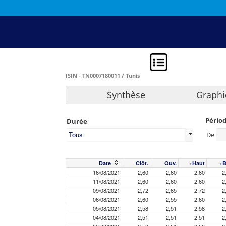
ISIN - TN0007180011 / Tunis
Synthèse
Graphi
Pério
Durée
Tous
De
Date
Clôt.
Ouv.
+Haut
+B
16/08/2021
2,60
2,60
2,60
2
11/08/2021
2,60
2,60
2,60
2
09/08/2021
2,72
2,65
2,72
2
06/08/2021
2,60
2,55
2,60
2
05/08/2021
2,58
2,51
2,58
2
04/08/2021
2,51
2,51
2,51
2