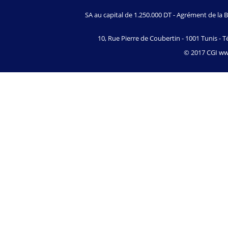
SA au capital de 1.250.000 DT - Agrément de l
10, Rue Pierre de Coubertin - 1001 Tunis - Té
© 2017 CGI www