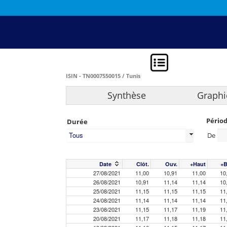
ISIN - TN0007550015 / Tunis
Synthèse
Graphi
Pério
Durée
Tous
De
Date
Clôt.
Ouv.
+Haut
+B
27/08/2021
11,00
10,91
11,00
10
26/08/2021
10,91
11,14
11,14
10
25/08/2021
11,15
11,15
11,15
11
24/08/2021
11,14
11,14
11,14
11
23/08/2021
11,15
11,17
11,19
11
20/08/2021
11,17
11,18
11,18
11