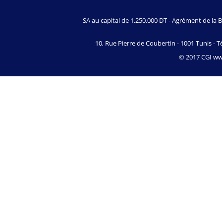
SA au capital de 1.250.000 DT - Agrément de l
10, Rue Pierre de Coubertin - 1001 Tunis - Té
© 2017 CGI www