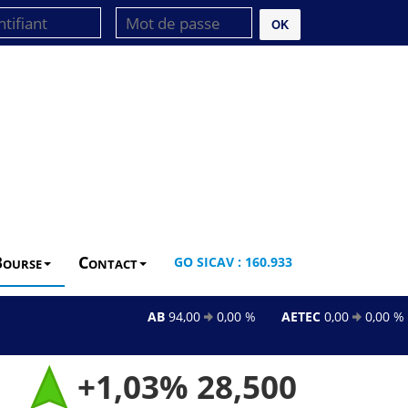
OK
Bourse
Contact
GO SICAV : 160.933
AB
94,00
0,00 %
AETEC
0,00
0,00 %
+1,03%
28,500