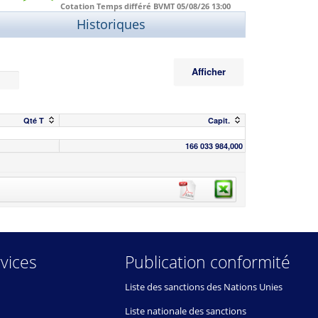
Cotation Temps différé BVMT
05/08/26
13:00
Historiques
Afficher
Qté T
Capit.
166 033 984,000
vices
Publication conformité
Liste des sanctions des Nations Unies
Liste nationale des sanctions