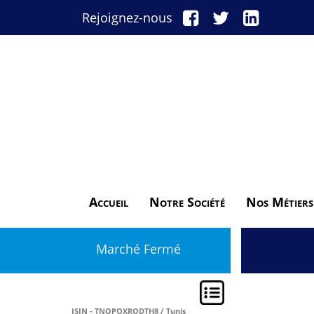
Rejoignez-nous
Accueil
Notre Société
Nos Métiers
Marché Fermé
ISIN - TNQPQXRODTH8 / Tunis