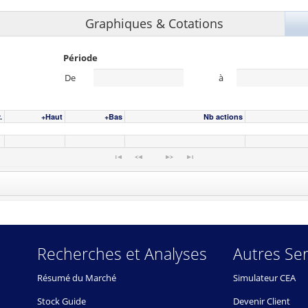
Graphiques & Cotations
Période
De
à
.
+Haut
+Bas
Nb actions
Recherches et Analyses
Autres Ser
Résumé du Marché
Simulateur CEA
Stock Guide
Devenir Client