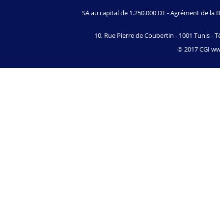
SA au capital de 1.250.000 DT - Agrément de l
10, Rue Pierre de Coubertin - 1001 Tunis - Té
© 2017 CGI www