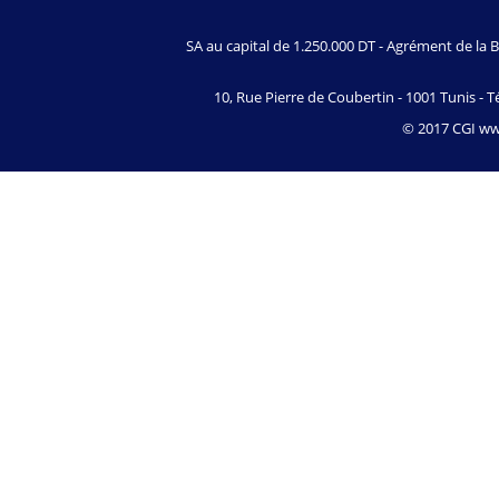
SA au capital de 1.250.000 DT - Agrément de l
10, Rue Pierre de Coubertin - 1001 Tunis - Té
© 2017 CGI www