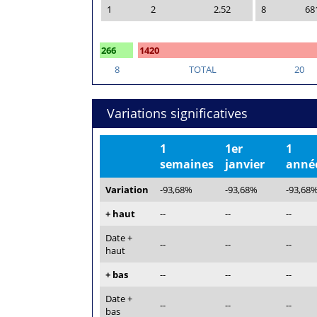
1
2
2.52
8
68
266
1420
8
TOTAL
20
Variations significatives
1
1er
1
semaines
janvier
anné
Variation
-93,68%
-93,68%
-93,68
+ haut
--
--
--
Date +
--
--
--
haut
+ bas
--
--
--
Date +
--
--
--
bas