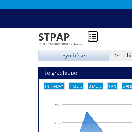
STPAP
ISIN - TN0007630015 / Tunis
Synthèse
Graphi
Le graphique
INTRADAY
1 MOIS
3 MOIS
1 AN
5 AN
2,7
2,675