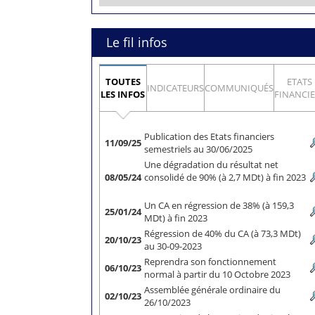
Le fil infos
TOUTES
ETATS
INDICATEURS
COMMUNIQUÉS
LES INFOS
FINANCI
Publication des Etats financiers
11/09/25
semestriels au 30/06/2025
Une dégradation du résultat net
08/05/24
consolidé de 90% (à 2,7 MDt) à fin 2023
Un CA en régression de 38% (à 159,3
25/01/24
MDt) à fin 2023
Régression de 40% du CA (à 73,3 MDt)
20/10/23
au 30-09-2023
Reprendra son fonctionnement
06/10/23
normal à partir du 10 Octobre 2023
Assemblée générale ordinaire du
02/10/23
26/10/2023