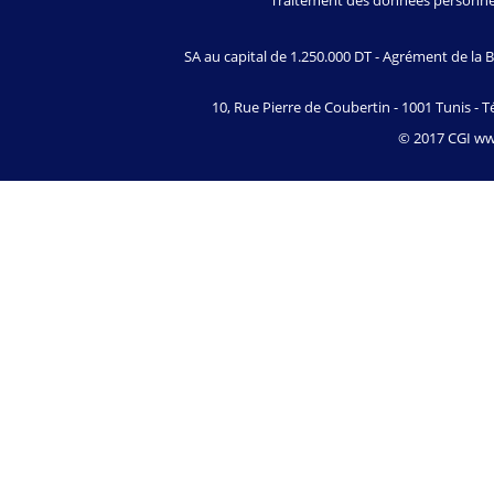
Traitement des données personne
SA au capital de 1.250.000 DT - Agrément de l
10, Rue Pierre de Coubertin - 1001 Tunis - Té
© 2017 CGI www