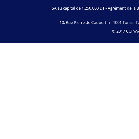
SA au capital de 1.250.000 DT - Agrément de l
10, Rue Pierre de Coubertin - 1001 Tunis - Té
© 2017 CGI www