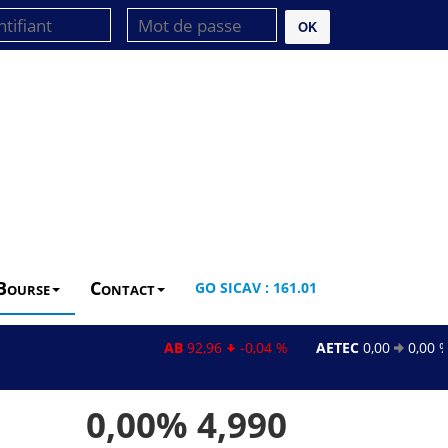
OK
Bourse
Contact
GO SICAV : 161.01
AB
92,96
-0,04 %
AETEC
0,00
0,00 %
0,00%
4,990