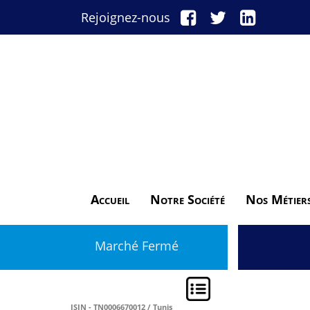
Rejoignez-nous
Accueil
Notre Société
Nos Métier
Marché Fermé
ISIN - TN0006670012 / Tunis