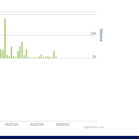
Volume
10k
0k
01/07/19
01/07/20
01/07/21
Highcharts.com