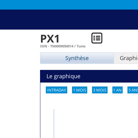
PX1
ISIN - TN0009050014 / Tunis
Synthèse
Graphi
Le graphique
INTRADAY
1 MOIS
3 MOIS
1 AN
5 AN