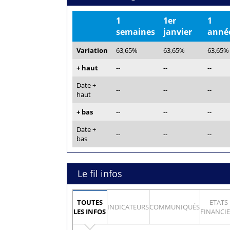
1
1er
1
semaines
janvier
anné
Variation
63,65%
63,65%
63,65%
+ haut
--
--
--
Date +
--
--
--
haut
+ bas
--
--
--
Date +
--
--
--
bas
Le fil infos
TOUTES
ETATS
INDICATEURS
COMMUNIQUÉS
LES INFOS
FINANCI