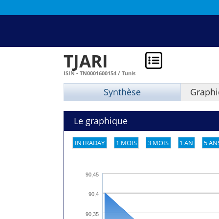
TJARI
ISIN - TN0001600154 / Tunis
Synthèse
Graphi
Le graphique
INTRADAY
1 MOIS
3 MOIS
1 AN
5 AN
90,45
90,4
90,35