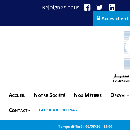
Rejoignez-nous
Accès client
Accueil
Notre Société
Nos Métiers
Opcvm
Contact
GO SICAV : 160.946
Temps différé :
06/08/26
-
13:00