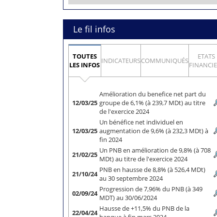
Le fil infos
TOUTES
ETATS
INDICATEURS
COMMUNIQUÉS
LES INFOS
FINANCI
Amélioration du benefice net part du
12/03/25
groupe de 6,1% (à 239,7 MDt) au titre
de l'exercice 2024
Un bénéfice net individuel en
12/03/25
augmentation de 9,6% (à 232,3 MDt) à
fin 2024
Un PNB en amélioration de 9,8% (à 708
21/02/25
MDt) au titre de l'exercice 2024
PNB en hausse de 8,8% (à 526,4 MDt)
21/10/24
au 30 septembre 2024
Progression de 7,96% du PNB (à 349
02/09/24
MDT) au 30/06/2024
Hausse de +11,5% du PNB de la
22/04/24