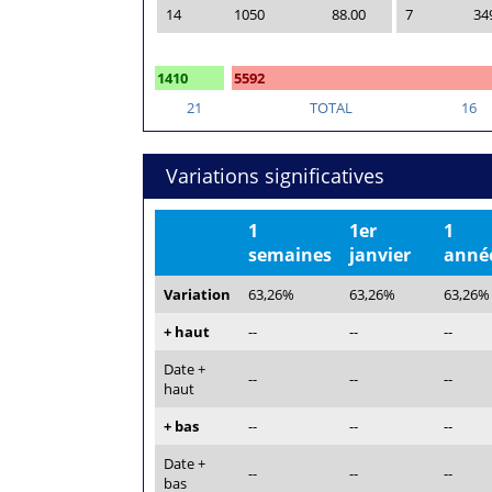
14
1050
88.00
7
34
1410
5592
21
TOTAL
16
Variations significatives
1
1er
1
semaines
janvier
anné
Variation
63,26%
63,26%
63,26%
+ haut
--
--
--
Date +
--
--
--
haut
+ bas
--
--
--
Date +
--
--
--
bas