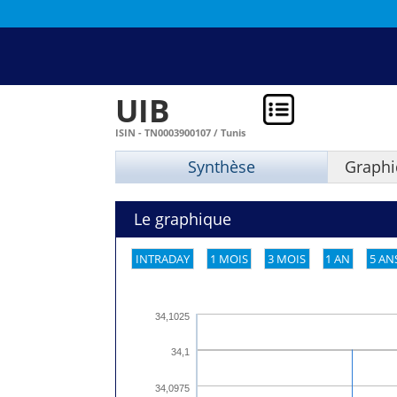
UIB
ISIN - TN0003900107 / Tunis
Synthèse
Graphi
Le graphique
INTRADAY
1 MOIS
3 MOIS
1 AN
5 AN
34,1025
34,1
34,0975