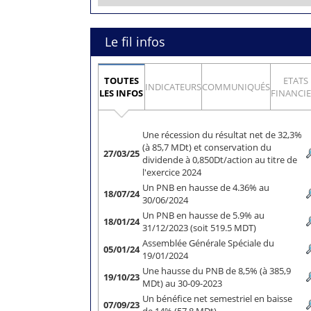
Le fil infos
TOUTES
ETATS
INDICATEURS
COMMUNIQUÉS
LES INFOS
FINANCI
Une récession du résultat net de 32,3%
(à 85,7 MDt) et conservation du
27/03/25
dividende à 0,850Dt/action au titre de
l'exercice 2024
Un PNB en hausse de 4.36% au
18/07/24
30/06/2024
Un PNB en hausse de 5.9% au
18/01/24
31/12/2023 (soit 519.5 MDT)
Assemblée Générale Spéciale du
05/01/24
19/01/2024
Une hausse du PNB de 8,5% (à 385,9
19/10/23
MDt) au 30-09-2023
Un bénéfice net semestriel en baisse
07/09/23