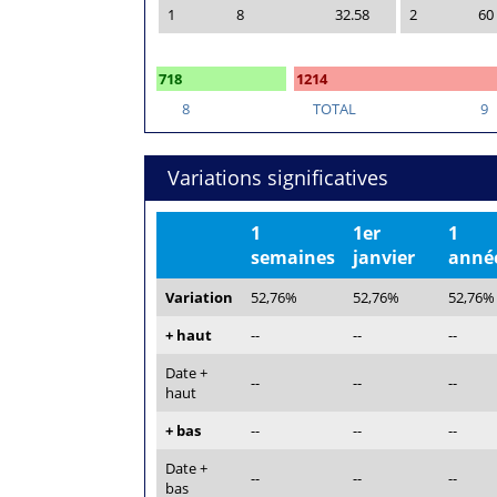
1
8
32.58
2
60
718
1214
8
TOTAL
9
Variations significatives
1
1er
1
semaines
janvier
anné
Variation
52,76%
52,76%
52,76%
+ haut
--
--
--
Date +
--
--
--
haut
+ bas
--
--
--
Date +
--
--
--
bas