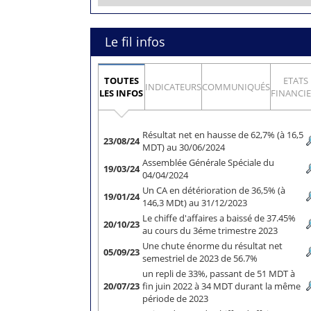
Le fil infos
TOUTES
ETATS
INDICATEURS
COMMUNIQUÉS
LES INFOS
FINANCI
Résultat net en hausse de 62,7% (à 16,5
23/08/24
MDT) au 30/06/2024
Assemblée Générale Spéciale du
19/03/24
04/04/2024
Un CA en détérioration de 36,5% (à
19/01/24
146,3 MDt) au 31/12/2023
Le chiffe d'affaires a baissé de 37.45%
20/10/23
au cours du 3éme trimestre 2023
Une chute énorme du résultat net
05/09/23
semestriel de 2023 de 56.7%
un repli de 33%, passant de 51 MDT à
20/07/23
fin juin 2022 à 34 MDT durant la même
période de 2023