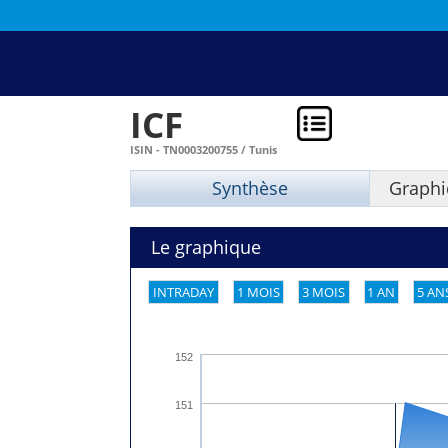
ICF
ISIN - TN0003200755 / Tunis
Synthèse
Graphi
Le graphique
INTRADAY
1 MOIS
3 MOIS
1 AN
5 AN
152
151