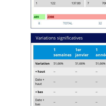
1
122
137.00
7
70
489
2398
8
TOTAL
32
Variations significatives
1
1er
1
semaines
janvier
anné
Variation
51,66%
51,66%
51,66%
+ haut
--
--
--
Date +
--
--
--
haut
+ bas
--
--
--
Date +
--
--
--
bas