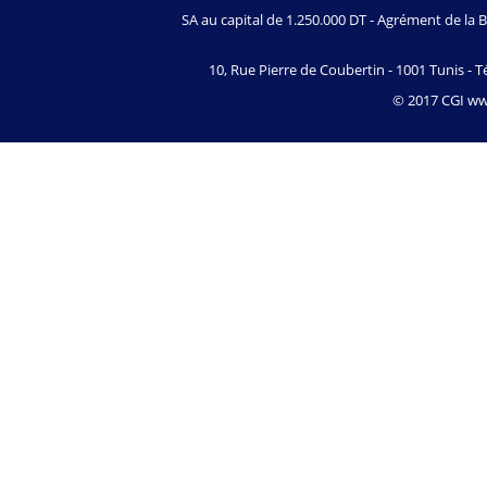
SA au capital de 1.250.000 DT - Agrément de l
10, Rue Pierre de Coubertin - 1001 Tunis - Té
© 2017 CGI www