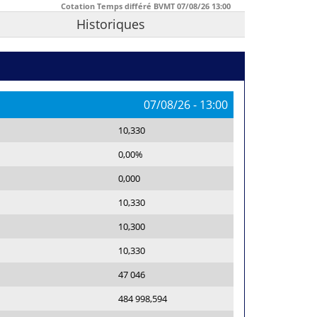
Cotation Temps différé BVMT
07/08/26
13:00
Historiques
07/08/26
-
13:00
10,330
0,00%
0,000
10,330
10,300
10,330
47 046
484 998,594