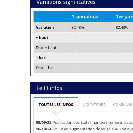
Variations significatives
1 semaines
1er jan
Variation
32,43%
32,43%
+ haut
--
--
Date + haut
--
--
+ bas
--
--
Date + bas
--
--
Le fil infos
TOUTES LES INFOS
INDICATEURS
COMMUNI
05/09/25
Publication des Etats financiers semestriels 
16/10/24
Un CA en augmentation de 9% (à 104,3 MDt)