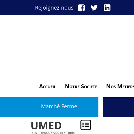
Rejoignez-nous
Accueil
Notre Société
Nos Métier
Marché Fermé
UMED
ISIN - TN0007720014 / Tunis