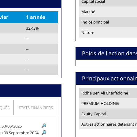
Capital social
Marché
vier
1 année
Indice principal
32,43%
Nature
--
--
Poids de l'action dan
--
--
Principaux actionnai
Ridha Ben Ali Charfeddine
PREMIUM HOLDING
QUÉS
ETATS FINANCIERS
Ekuity Capital
Autres actionnaires détenant
au 30/06/2025
 au 30 Septembre 2024