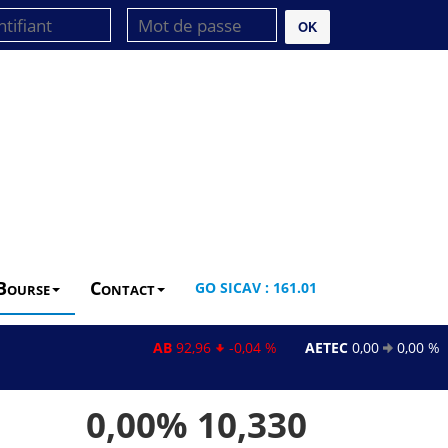
OK
Bourse
Contact
GO SICAV : 161.01
AB
92,96
-0,04 %
AETEC
0,00
0,00 %
A
0,00%
10,330