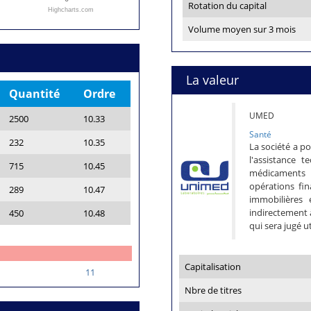
Rotation du capital
Highcharts.com
Volume moyen sur 3 mois
La valeur
Quantité
Ordre
UMED
2500
10.33
Santé
232
10.35
La société a po
l'assistance 
715
10.45
médicaments
opérations fin
289
10.47
immobilières 
indirectement à
450
10.48
qui sera jugé u
Capitalisation
11
Nbre de titres