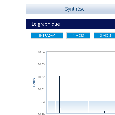
Synthèse
Le graphique
INTRADAY
1 MOIS
3 MOIS
10,34
10,33
10,32
Cours
10,31
10,3
10,29