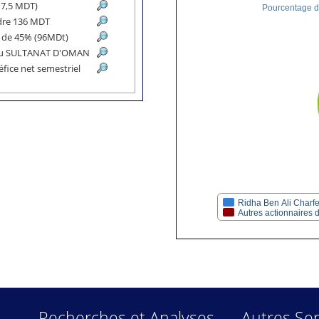
à 7,5 MDT)
Pourcentage de
ndre 136 MDT
té de 45% (96MDt)
lle au SULTANAT D'OMAN
éfice net semestriel
Ridha Ben Ali Charf
Autres actionnaires
Recherches et Analyses
Autres Ser