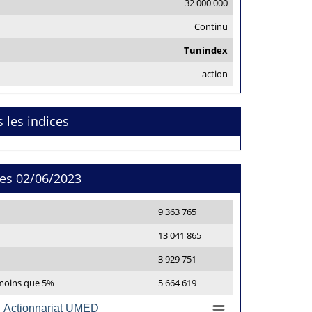
32 000 000
Continu
Tunindex
action
s les indices
res 02/06/2023
9 363 765
13 041 865
3 929 751
 moins que 5%
5 664 619
Actionnariat UMED