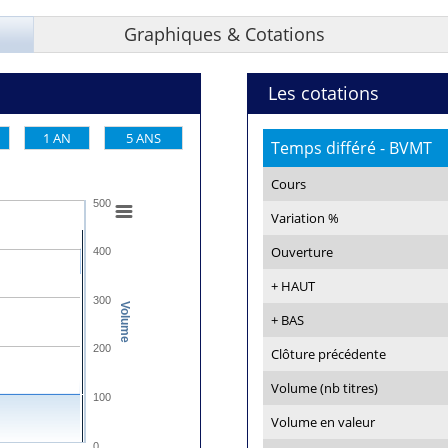
Graphiques & Cotations
Les cotations
1 AN
5 ANS
Temps différé - BVMT
Cours
500
Variation %
Ouverture
400
+ HAUT
300
Volume
+ BAS
200
Clôture précédente
Volume (nb titres)
100
Volume en valeur
0