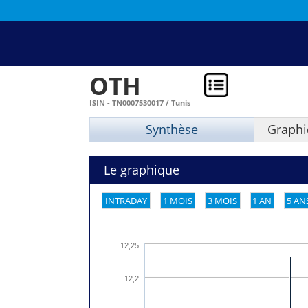
OTH
ISIN - TN0007530017 / Tunis
Synthèse
Graphi
Le graphique
INTRADAY
1 MOIS
3 MOIS
1 AN
5 AN
12,25
12,2