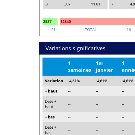
3
307
11.81
7
42
2537
12840
21
TOTAL
16
Variations significatives
1
1er
1
semaines
janvier
anné
Variation
-4,61%
-4,61%
-4,61%
+ haut
--
--
--
Date +
--
--
--
haut
+ bas
--
--
--
Date +
--
--
--
bas