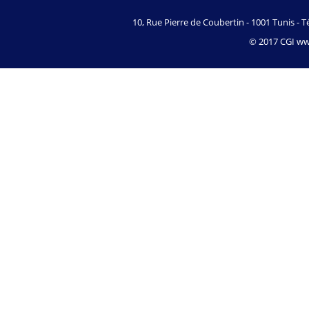
10, Rue Pierre de Coubertin - 1001 Tunis - Té
© 2017 CGI www