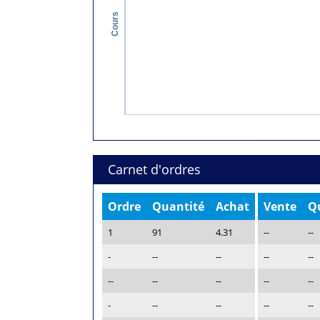
Cours
Carnet d'ordres
Ordre
Quantité
Achat
Vente
Q
1
91
4.31
--
--
-
--
--
--
--
--
--
--
--
--
-
--
--
--
--