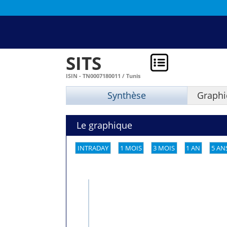
SITS
ISIN - TN0007180011 / Tunis
Synthèse
Graphi
Le graphique
INTRADAY
1 MOIS
3 MOIS
1 AN
5 AN