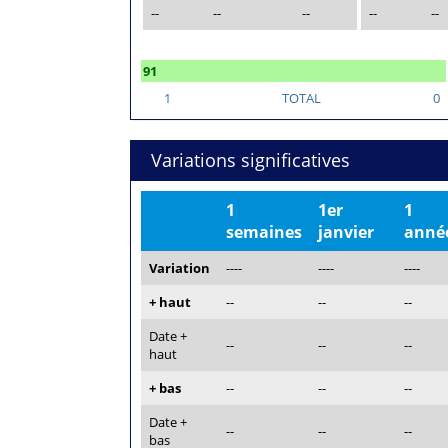
--
--
--
--
--
91
1
TOTAL
0
Variations significatives
1
1er
1
semaines
janvier
anné
Variation
----
----
----
+ haut
--
--
--
Date +
--
--
--
haut
+ bas
--
--
--
Date +
--
--
--
bas