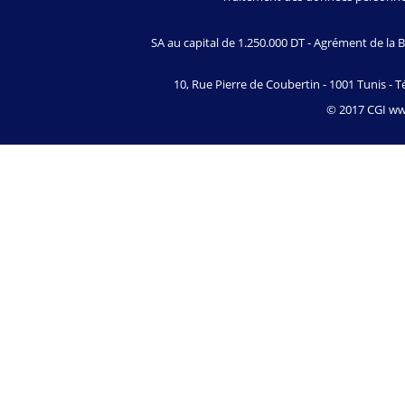
SA au capital de 1.250.000 DT - Agrément de l
10, Rue Pierre de Coubertin - 1001 Tunis - Té
© 2017 CGI www