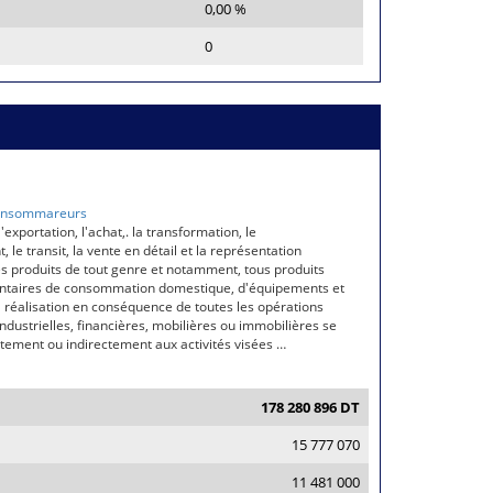
0,00 %
0
Consommareurs
l'exportation, l'achat,. la transformation, le
 le transit, la vente en détail et la représentation
 produits de tout genre et notamment, tous produits
entaires de consommation domestique, d'équipements et
a réalisation en conséquence de toutes les opérations
dustrielles, financières, mobilières ou immobilières se
ctement ou indirectement aux activités visées …
178 280 896 DT
15 777 070
11 481 000