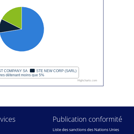
ST COMPANY SA
STE NEW CORP (SARL)
ires détenant moins que 5%
Highcharts.com
vices
Publication conformité
Liste des sanctions des Nations Unies