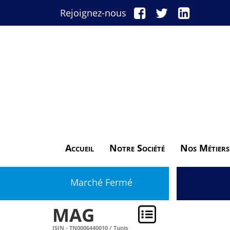
Rejoignez-nous
Accueil
Notre Société
Nos Métiers
Marché Fermé
MAG
ISIN - TN0006440010 / Tunis