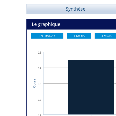
Synthèse
Le graphique
INTRADAY
1 MOIS
3 MOIS
15
14
Cours
13
12
11