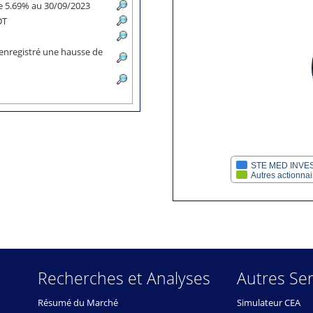
 de 5.69% au 30/09/2023
MDT
 enregistré une hausse de
STE MED INVE
Autres actionna
Recherches et Analyses
Autres Ser
Résumé du Marché
Simulateur CEA