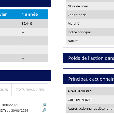
Nbre de titres
vier
1 année
Capital social
35,44%
Marché
--
Indice principal
--
Nature
--
Poids de l'action dan
--
Principaux actionnai
QUÉS
ETATS FINANCIERS
ARAB BANK PLC
GROUPE ZERZERI
au 30/06/2025
Autres actionnaires détenant
 MDT) au 30/06/2024