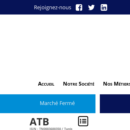
Rejoignez-nous
Accueil
Notre Société
Nos Métier
Marché Fermé
ATB
ISIN - TN0003600350 / Tunis