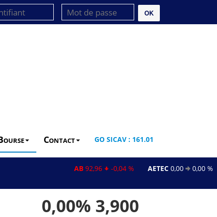
OK
Bourse
Contact
GO SICAV : 161.01
AB
92,96
-0,04 %
AETEC
0,00
0,00 %
A
0,00%
3,900