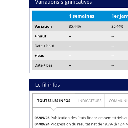
Variations significatives
1 semaines
1er jan
Variation
35,44%
35,44%
+ haut
--
--
Date + haut
--
--
+ bas
--
--
Date + bas
--
--
Le fil infos
TOUTES LES INFOS
INDICATEURS
COMMUNI
05/09/25
Publication des Etats financiers semestriels 
04/09/24
Progression du résultat net de 19,7% (à 12,4