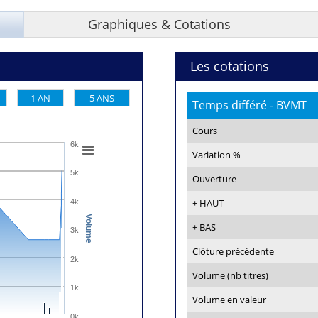
Graphiques & Cotations
Les cotations
1 AN
5 ANS
Temps différé - BVMT
Cours
6k
Variation %
5k
Ouverture
+ HAUT
4k
Volume
+ BAS
3k
Clôture précédente
2k
Volume (nb titres)
1k
Volume en valeur
0k