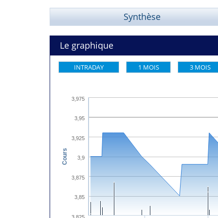
Synthèse
Le graphique
INTRADAY
1 MOIS
3 MOIS
3,975
3,95
3,925
Cours
3,9
3,875
3,85
3,825