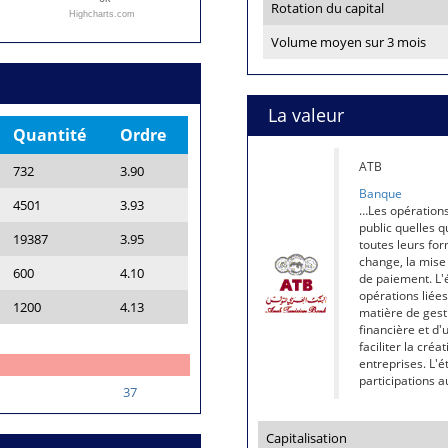
Rotation du capital
Highcharts.com
Volume moyen sur 3 mois
La valeur
Quantité
Ordre
ATB
732
3.90
Banque
4501
3.93
…Les opérations
public quelles q
19387
3.95
toutes leurs for
change, la mise 
600
4.10
de paiement. L'é
opérations liées 
1200
4.13
matière de gesti
financière et d'
faciliter la cré
entreprises. L'é
participations a
37
Capitalisation