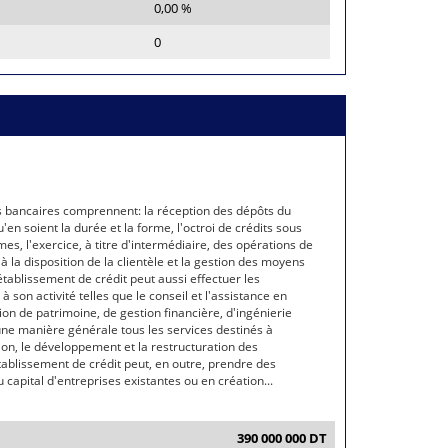
0,00 %
0
 bancaires comprennent: la réception des dépôts du
u'en soient la durée et la forme, l'octroi de crédits sous
mes, l'exercice, à titre d'intermédiaire, des opérations de
à la disposition de la clientèle et la gestion des moyens
tablissement de crédit peut aussi effectuer les
à son activité telles que le conseil et l'assistance en
on de patrimoine, de gestion financière, d'ingénierie
une manière générale tous les services destinés à
ation, le développement et la restructuration des
tablissement de crédit peut, en outre, prendre des
u capital d'entreprises existantes ou en création...
390 000 000 DT