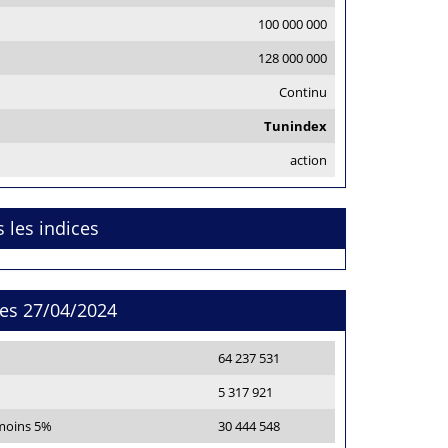
100 000 000
128 000 000
Continu
Tunindex
action
s les indices
res 27/04/2024
64 237 531
5 317 921
 moins 5%
30 444 548