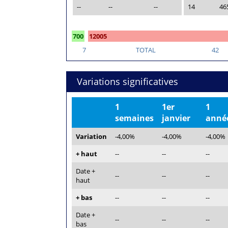
--
--
--
14
46
700
12005
7
TOTAL
42
Variations significatives
1
1er
1
semaines
janvier
anné
Variation
-4,00%
-4,00%
-4,00%
+ haut
--
--
--
Date +
--
--
--
haut
+ bas
--
--
--
Date +
--
--
--
bas