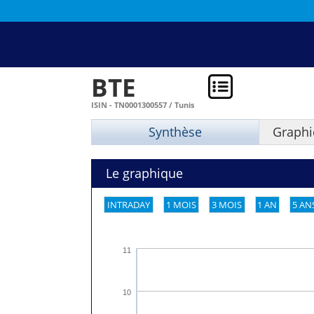
BTE
ISIN - TN0001300557 / Tunis
Synthèse
Graphi
Le graphique
INTRADAY
1 MOIS
3 MOIS
1 AN
5 AN
11
10