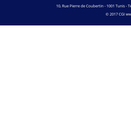
10, Rue Pierre de Coubertin - 1001 Tunis - Té
© 2017 CGI www