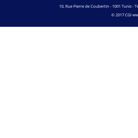
10, Rue Pierre de Coubertin - 1001 Tunis - Té
© 2017 CGI www