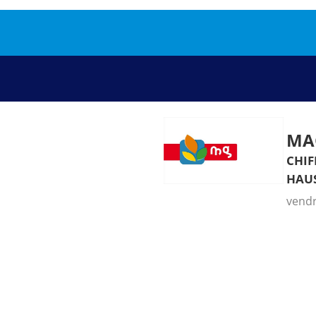
MA
chif
hau
vendr