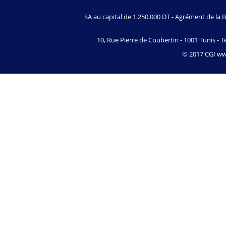
SA au capital de 1.250.000 DT - Agrément de l
10, Rue Pierre de Coubertin - 1001 Tunis - Té
© 2017 CGI www