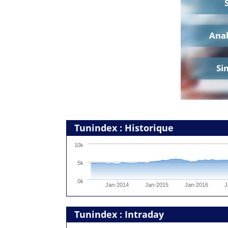
Ana
Si
Tunindex : Historique
10k
5k
0k
Jan-2014
Jan-2015
Jan-2016
J
Tunindex : Intraday