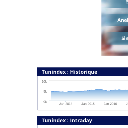
Ana
Si
Tunindex : Historique
10k
5k
0k
Jan-2014
Jan-2015
Jan-2016
J
Tunindex : Intraday