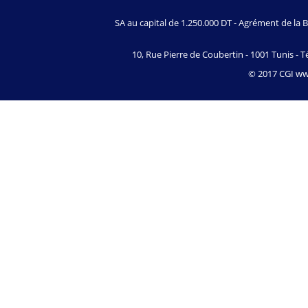
SA au capital de 1.250.000 DT - Agrément de l
10, Rue Pierre de Coubertin - 1001 Tunis - Té
© 2017 CGI www